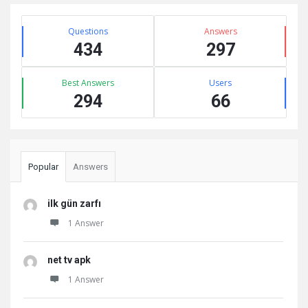
Sidebar
Stats
Questions
Answers
434
297
Best Answers
Users
294
66
Popular
Answers
ilk gün zarfı
1 Answer
net tv apk
1 Answer