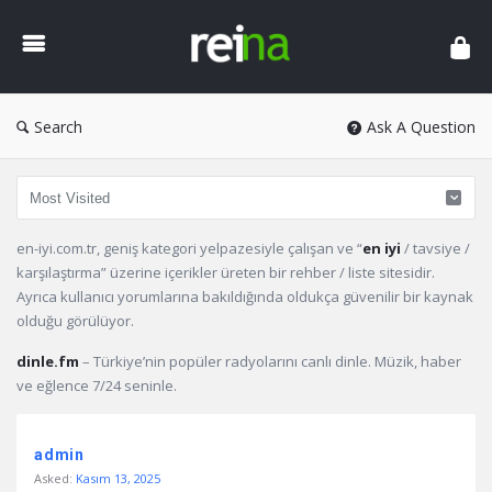
Reina
Search
Ask A Question
en-iyi.com.tr, geniş kategori yelpazesiyle çalışan ve “
en iyi
/ tavsiye /
karşılaştırma” üzerine içerikler üreten bir rehber / liste sitesidir.
Ayrıca kullanıcı yorumlarına bakıldığında oldukça güvenilir bir kaynak
olduğu görülüyor.
dinle.fm
– Türkiye’nin popüler radyolarını canlı dinle. Müzik, haber
ve eğlence 7/24 seninle.
Reina
admin
Latest
Asked:
Kasım 13, 2025