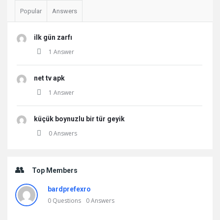
Popular
Answers
ilk gün zarfı
1 Answer
net tv apk
1 Answer
küçük boynuzlu bir tür geyik
0 Answers
Top Members
bardprefexro
0
Questions
0
Answers