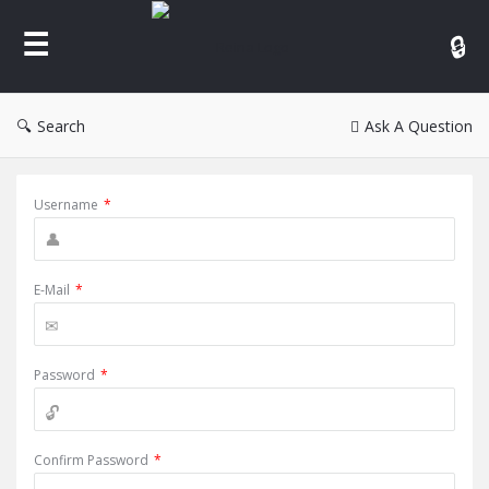
Reina
Search
Ask A Question
Username
*
E-Mail
*
Password
*
Confirm Password
*