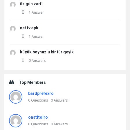
ilk gün zarfı
1 Answer
net tv apk
1 Answer
küçük boynuzlu bir tür geyik
0 Answers
Top Members
bardprefexro
0
Questions
0
Answers
onstftolro
0
Questions
0
Answers