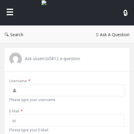
Reina
Search
Ask A Question
Ask usserrzx5812 a question
Username
*
Please type your username.
E-Mail
*
Please type your E-Mail.