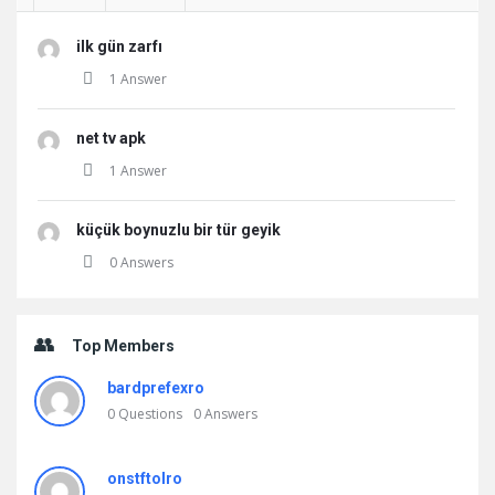
ilk gün zarfı
1 Answer
net tv apk
1 Answer
küçük boynuzlu bir tür geyik
0 Answers
Top Members
bardprefexro
0
Questions
0
Answers
onstftolro