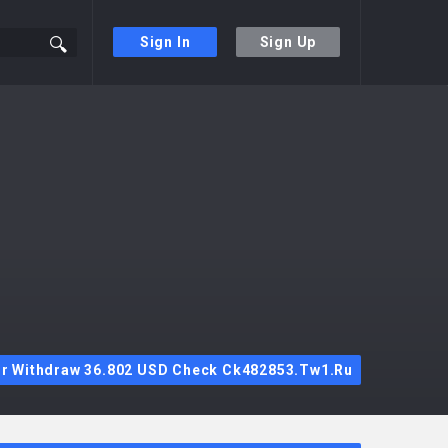
Sign In
Sign Up
ur Withdraw 36.802 USD Check Ck482853.tw1.ru
Sidebar