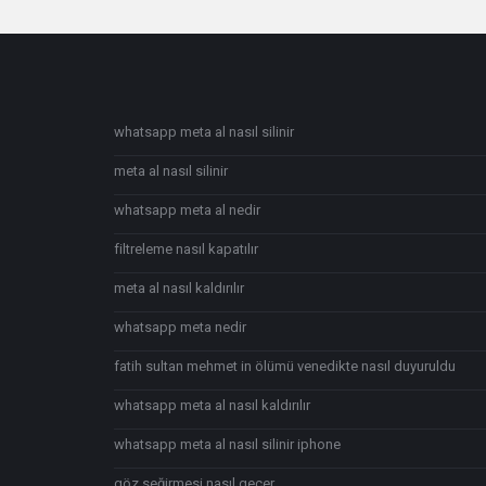
Footer
whatsapp meta al nasıl silinir
meta al nasıl silinir
whatsapp meta al nedir
filtreleme nasıl kapatılır
meta al nasıl kaldırılır
whatsapp meta nedir
fatih sultan mehmet in ölümü venedikte nasıl duyuruldu
whatsapp meta al nasıl kaldırılır
whatsapp meta al nasıl silinir iphone
göz seğirmesi nasıl geçer