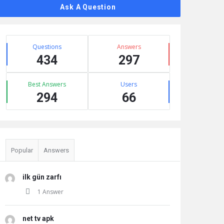
Ask A Question
Stats
Questions
Answers
434
297
Best Answers
Users
294
66
Popular
Answers
ilk gün zarfı
1 Answer
net tv apk