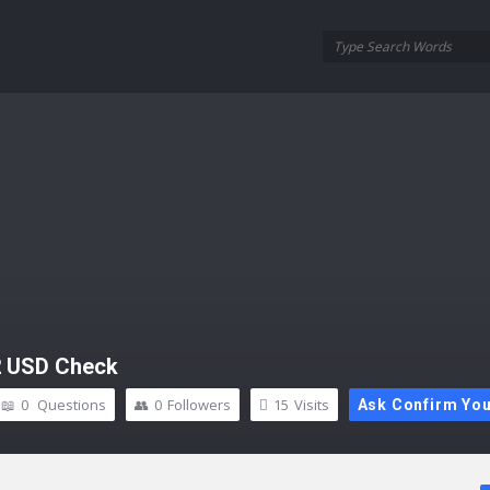
2 USD Check
0
Questions
0
Followers
15
Visits
Ask Confirm Yo