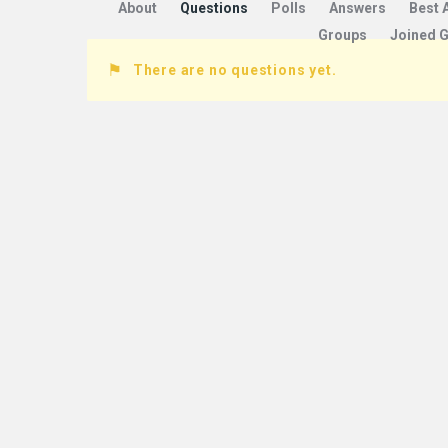
About
Questions
Polls
Answers
Best 
Groups
Joined 
There are no questions yet.