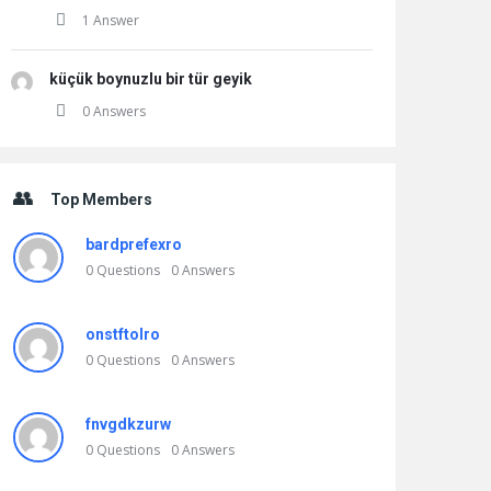
1 Answer
küçük boynuzlu bir tür geyik
0 Answers
Top Members
bardprefexro
0
Questions
0
Answers
onstftolro
0
Questions
0
Answers
fnvgdkzurw
0
Questions
0
Answers