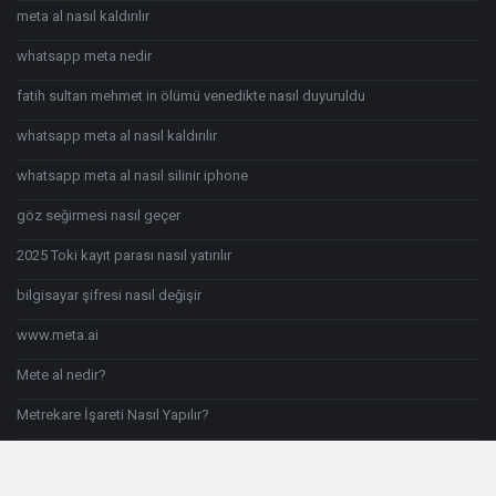
meta al nasıl kaldırılır
whatsapp meta nedir
fatih sultan mehmet in ölümü venedikte nasıl duyuruldu
whatsapp meta al nasıl kaldırılır
whatsapp meta al nasıl silinir iphone
göz seğirmesi nasıl geçer
2025 Toki kayıt parası nasıl yatırılır
bilgisayar şifresi nasıl değişir
www.meta.ai
Mete al nedir?
Metrekare İşareti Nasıl Yapılır?
Şu anki nasıl yazılır?
samba do brasil