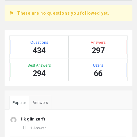
There are no questions you followed yet.
Sidebar
Stats
Questions
Answers
434
297
Best Answers
Users
294
66
Popular
Answers
ilk gün zarfı
1 Answer