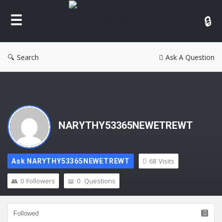
Reina
Search
Ask A Question
NARYTHY53365NEWETREWT
68
Visits
Ask NARYTHY53365NEWETREWT
0
Followers
0
Questions