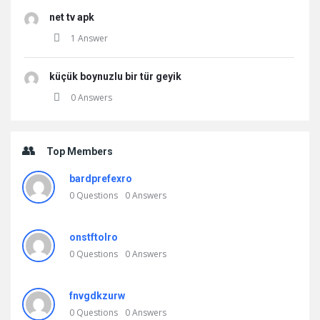
net tv apk
1 Answer
küçük boynuzlu bir tür geyik
0 Answers
Top Members
bardprefexro
0
Questions
0
Answers
onstftolro
0
Questions
0
Answers
fnvgdkzurw
0
Questions
0
Answers