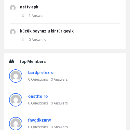
net tv apk
1 Answer
küçük boynuzlu bir tür geyik
0 Answers
Top Members
bardprefexro
0
Questions
0
Answers
onstftolro
0
Questions
0
Answers
fnvgdkzurw
0
Questions
0
Answers