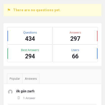
There are no questions yet.
Sidebar
Stats
Questions
Answers
434
297
Best Answers
Users
294
66
Popular
Answers
ilk gün zarfı
1 Answer