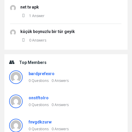
net tv apk
1 Answer
küçük boynuzlu bir tür geyik
0 Answers
Top Members
bardprefexro
0
Questions
0
Answers
onstftolro
0
Questions
0
Answers
fnvgdkzurw
0
Questions
0
Answers