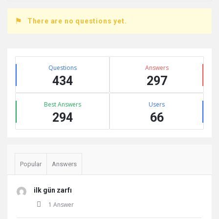
There are no questions yet.
Sidebar
Stats
Questions
Answers
434
297
Best Answers
Users
294
66
Popular
Answers
ilk gün zarfı
1 Answer