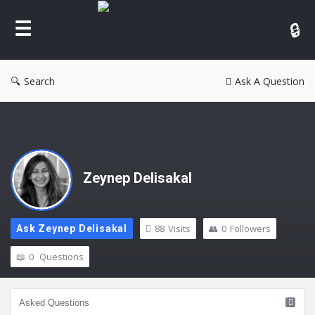
Reina
Search
Ask A Question
Zeynep Delisakal
88
Visits
0
Followers
Ask Zeynep Delisakal
0
Questions