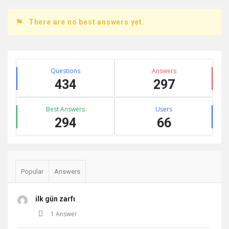
There are no best answers yet.
Sidebar
Stats
Questions
Answers
434
297
Best Answers
Users
294
66
Popular
Answers
ilk gün zarfı
1 Answer