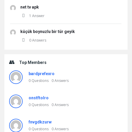
net tv apk
1 Answer
küçük boynuzlu bir tür geyik
0 Answers
Top Members
bardprefexro
0
Questions
0
Answers
onstftolro
0
Questions
0
Answers
fnvgdkzurw
0
Questions
0
Answers