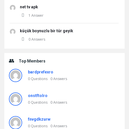
net tv apk
1 Answer
küçük boynuzlu bir tür geyik
0 Answers
Top Members
bardprefexro
0
Questions
0
Answers
onstftolro
0
Questions
0
Answers
fnvgdkzurw
0
Questions
0
Answers