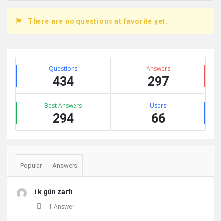
There are no questions at favorite yet.
Sidebar
Stats
Questions
Answers
434
297
Best Answers
Users
294
66
Popular
Answers
ilk gün zarfı
1 Answer