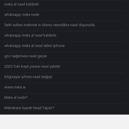
meta al nasıl kaldırılır
whatsapp meta nedir
fatih sultan mehmet in ölümü venedikte nasıl duyuruldu
whatsapp meta al nasıl kaldırılır
whatsapp meta al nasıl silinir iphone
göz seğirmesi nasıl geçer
2025 Toki kayıt parası nasıl yatırılır
bilgisayar şifresi nasıl değişir
www.meta.ai
Mete al nedir?
Metrekare İşareti Nasıl Yapılır?
Şu anki nasıl yazılır?
samba do brasil