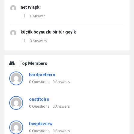
net tv apk
1 Answer
küçük boynuzlu bir tür geyik
0 Answers
Top Members
bardprefexro
0
Questions
0
Answers
onstftolro
0
Questions
0
Answers
fnvgdkzurw
0
Questions
0
Answers