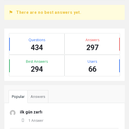
There are no best answers yet.
Sidebar
Stats
Questions
Answers
434
297
Best Answers
Users
294
66
Popular
Answers
ilk gün zarfı
1 Answer