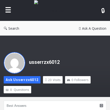
Reina
Search
Ask A Question
usserrzx6012
23
Visits
0
Followers
Ask Usserrzx6012
0
Questions