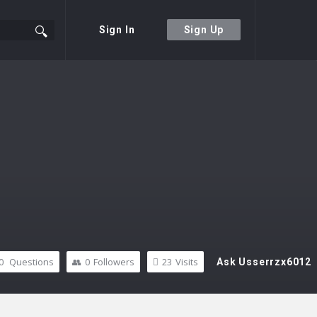
Sign In
Sign Up
0
Questions
0
Followers
23
Visits
Ask Usserrzx6012
Sidebar