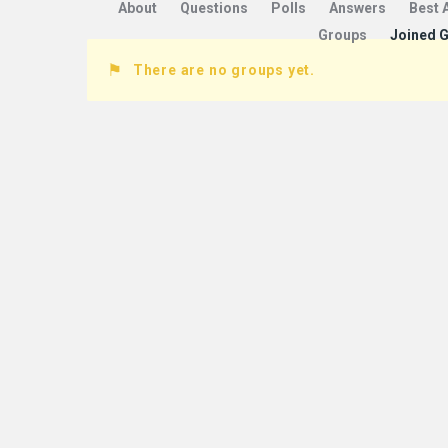
About
Questions
Polls
Answers
Best 
Groups
Joined 
There are no groups yet.