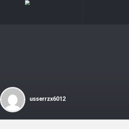
Reina
Reina
Navigation
usserrzx6012