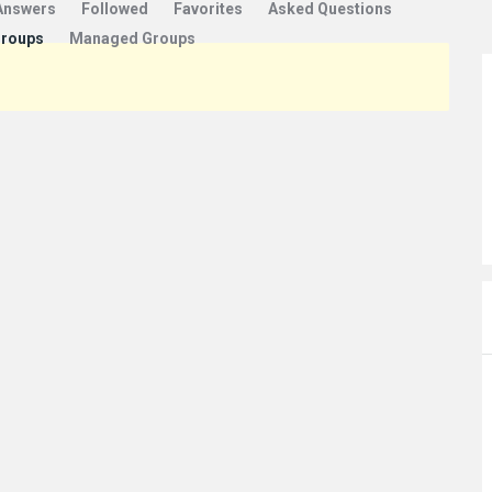
Answers
Followed
Favorites
Asked Questions
Groups
Managed Groups