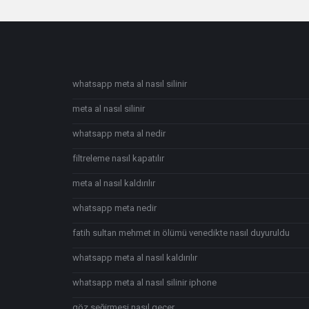
Footer
whatsapp meta al nasıl silinir
meta al nasıl silinir
whatsapp meta al nedir
filtreleme nasıl kapatılır
meta al nasıl kaldırılır
whatsapp meta nedir
fatih sultan mehmet in ölümü venedikte nasıl duyuruldu
whatsapp meta al nasıl kaldırılır
whatsapp meta al nasıl silinir iphone
göz seğirmesi nasıl geçer