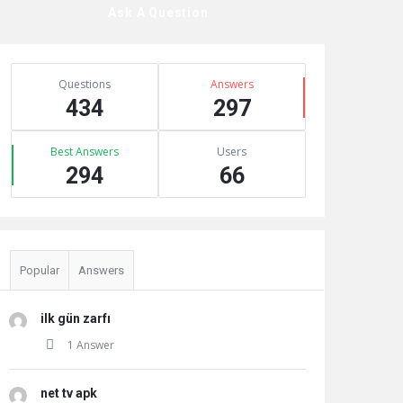
Ask A Question
Stats
Questions
Answers
434
297
Best Answers
Users
294
66
Popular
Answers
ilk gün zarfı
1 Answer
net tv apk