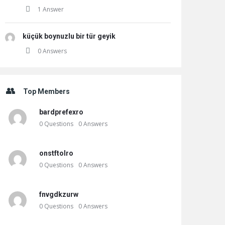
1 Answer
küçük boynuzlu bir tür geyik
0 Answers
Top Members
bardprefexro
0
Questions
0
Answers
onstftolro
0
Questions
0
Answers
fnvgdkzurw
0
Questions
0
Answers